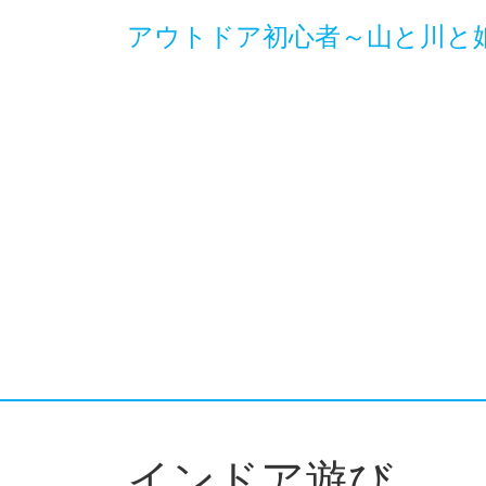
アウトドア初心者～山と川と
インドア遊び