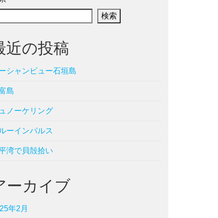
検索
最近の投稿
ーシャンビュー石垣島
富島
ュノーケリング
ルーインパルス
平湾で貝殻拾い
アーカイブ
025年2月