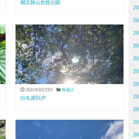
都立狭山自然公園
2
2
2
2
2
2
2
2021年9月23日
外遊び
2
白丸湖SUP
2
2
2