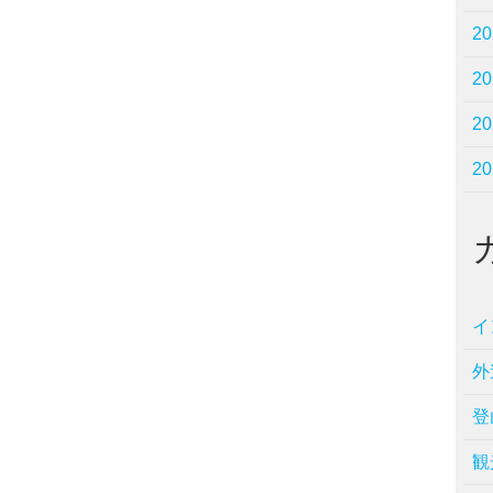
2
2
2
2
イ
外
登
観