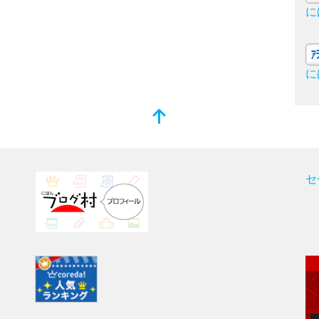
に
に
セ