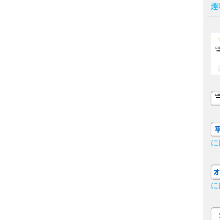
趣
に
に