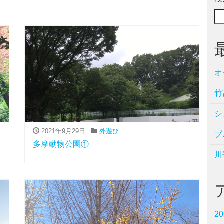
オ
竹
シ
2021年9月29日
外遊び
ブ
多摩動物公園①
川
2