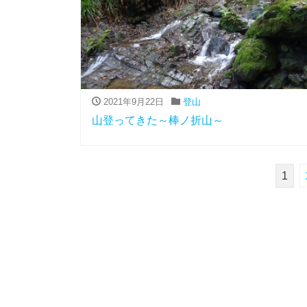
2021年9月22日
登山
山登ってきた～棒ノ折山～
1