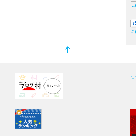
に
に
セ