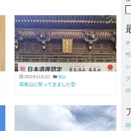
オ
竹
シ
2021年11月1日
登山
ブ
高尾山に登ってきました②
川
2