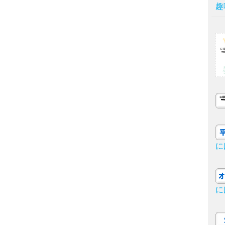
趣
に
に