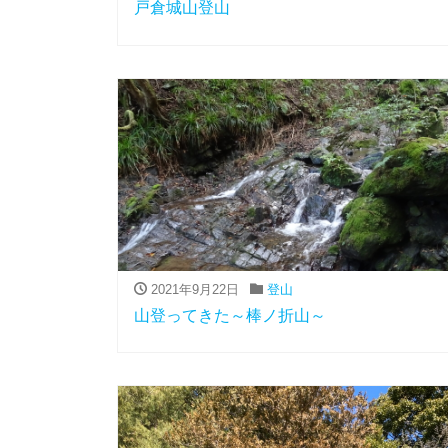
戸倉城山登山
2021年9月22日
登山
山登ってきた～棒ノ折山～