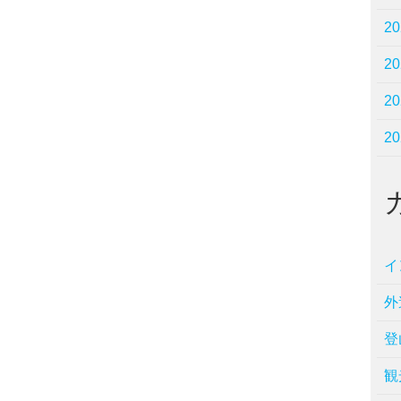
2
2
2
2
イ
外
登
観