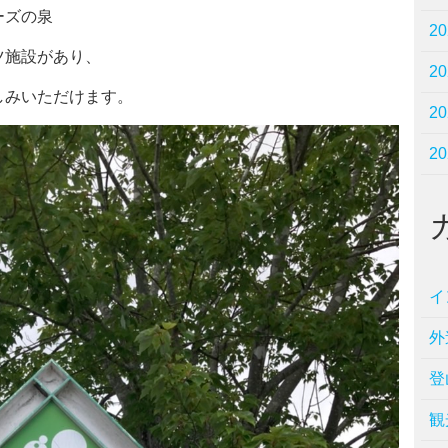
ーズの泉
2
ツ施設があり、
2
しみいただけます。
2
2
イ
外
登
観