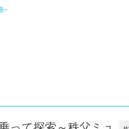
娘~
乗って探索～秩父ミュ
検