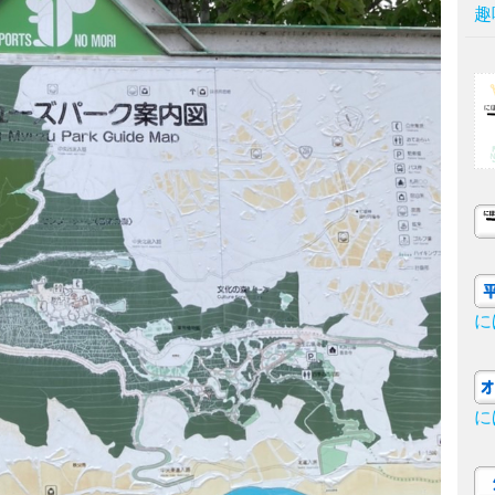
趣
に
に