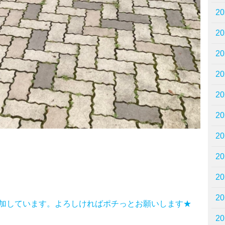
2
2
2
2
2
2
2
2
2
2
加しています。よろしければポチっとお願いします★
2