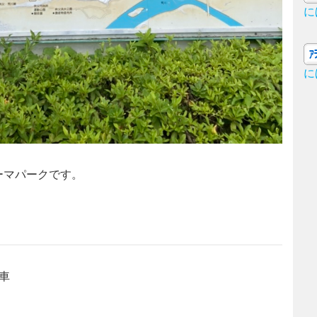
に
に
ーマパークです。
車