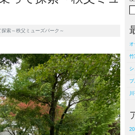
て探索～秩父ミューズパーク～
オ
竹
シ
ブ
川
2